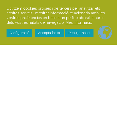
Utilitzem cookies pròpies i de tercers per analitzar els
nostres serveis i mostrar informació relacionada amb les
vostres preferències en base a un perfil elaborat a partir
dels vostres hàbits de navegació.
Més informació
Configuració
Accepta-ho tot
Rebutja-ho tot
Uncategorized
27
JUNY 2025