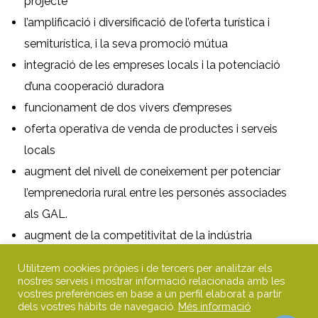
projecte
l’amplificació i diversificació de l’oferta turística i
semiturística, i la seva promoció mútua
integració de les empreses locals i la potenciació
d’una cooperació duradora
funcionament de dos vivers d’empreses
oferta operativa de venda de productes i serveis
locals
augment del nivell de coneixement per potenciar
l’emprenedoria rural entre les personés associades
als GAL.
augment de la competitivitat de la indústria
agroalimentària i dels productes locals de les
Utilitzem cookies pròpies i de tercers per analitzar els
respectives zones
nostres serveis i mostrar informació relacionada amb les
vostres preferències en base a un perfil elaborat a partir
formació d’usuaris de Vivers d’Aliments Rurals
dels vostres hàbits de navegació.
Més informació